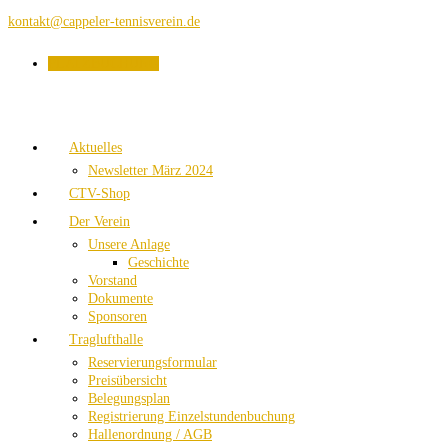
kontakt@cappeler-tennisverein.de
PLATZBUCHUNG
Aktuelles
Newsletter März 2024
CTV-Shop
Der Verein
Unsere Anlage
Geschichte
Vorstand
Dokumente
Sponsoren
Traglufthalle
Reservierungsformular
Preisübersicht
Belegungsplan
Registrierung Einzelstundenbuchung
Hallenordnung / AGB