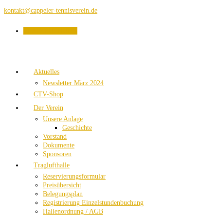
kontakt@cappeler-tennisverein.de
PLATZBUCHUNG
Aktuelles
Newsletter März 2024
CTV-Shop
Der Verein
Unsere Anlage
Geschichte
Vorstand
Dokumente
Sponsoren
Traglufthalle
Reservierungsformular
Preisübersicht
Belegungsplan
Registrierung Einzelstundenbuchung
Hallenordnung / AGB