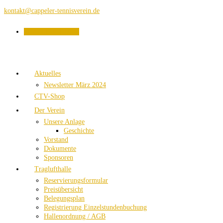
kontakt@cappeler-tennisverein.de
PLATZBUCHUNG
Aktuelles
Newsletter März 2024
CTV-Shop
Der Verein
Unsere Anlage
Geschichte
Vorstand
Dokumente
Sponsoren
Traglufthalle
Reservierungsformular
Preisübersicht
Belegungsplan
Registrierung Einzelstundenbuchung
Hallenordnung / AGB