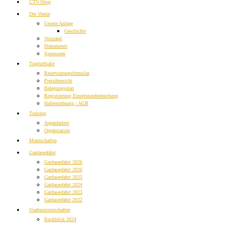
CTV-Shop
Der Verein
Unsere Anlage
Geschichte
Vorstand
Dokumente
Sponsoren
Traglufthalle
Reservierungsformular
Preisübersicht
Belegungsplan
Registrierung Einzelstundenbuchung
Hallenordnung / AGB
Training
Jugendarbeit
Organisation
Mannschaften
Gardaseefahrt
Gardaseefahrt 2026
Gardaseefahrt 2026
Gardaseefahrt 2025
Gardaseefahrt 2024
Gardaseefahrt 2023
Gardaseefahrt 2022
Stadtmeisterschaften
Rückblick 2024