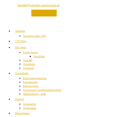
kontakt@cappeler-tennisverein.de
PLATZBUCHUNG
Aktuelles
Newsletter März 2024
CTV-Shop
Der Verein
Unsere Anlage
Geschichte
Vorstand
Dokumente
Sponsoren
Traglufthalle
Reservierungsformular
Preisübersicht
Belegungsplan
Registrierung Einzelstundenbuchung
Hallenordnung / AGB
Training
Jugendarbeit
Organisation
Mannschaften