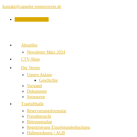
kontakt@cappeler-tennisverein.de
PLATZBUCHUNG
Aktuelles
Newsletter März 2024
CTV-Shop
Der Verein
Unsere Anlage
Geschichte
Vorstand
Dokumente
Sponsoren
Traglufthalle
Reservierungsformular
Preisübersicht
Belegungsplan
Registrierung Einzelstundenbuchung
Hallenordnung / AGB