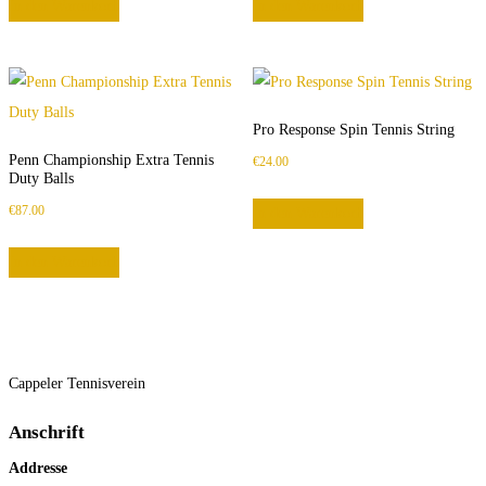
In den Warenkorb
In den Warenkorb
war:
ist:
€240.00
€160.00.
Pro Response Spin Tennis String
Penn Championship Extra Tennis
€
24.00
Duty Balls
€
87.00
In den Warenkorb
In den Warenkorb
Cappeler Tennisverein
Anschrift
Addresse