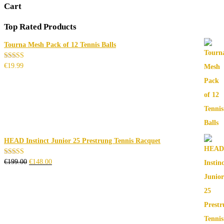
Cart
Top Rated Products
Tourna Mesh Pack of 12 Tennis Balls
Bewertet
€
19.99
mit
4.00
von 5
HEAD Instinct Junior 25 Prestrung Tennis Racquet
Ursprünglicher
Aktueller
Bewertet
€
199.00
€
148.00
mit
Preis
Preis
3.00
von 5
war:
ist:
€199.00
€148.00.