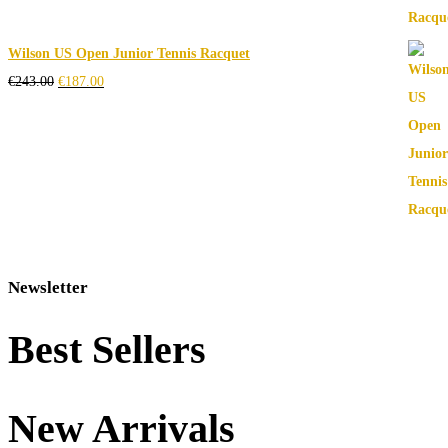
Wilson US Open Junior Tennis Racquet
Ursprünglicher
Aktueller
€
243.00
€
187.00
Preis
Preis
war:
ist:
€243.00
€187.00.
Newsletter
Best Sellers
New Arrivals