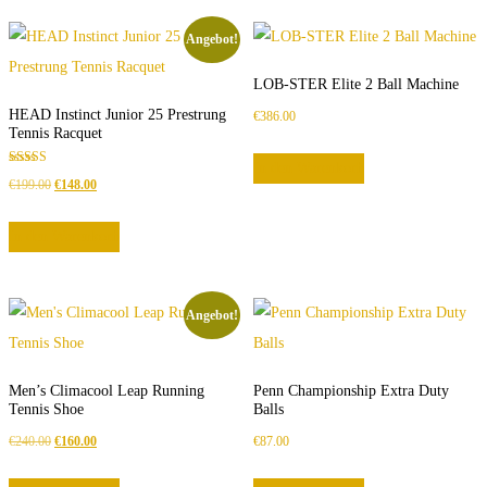
Angebot!
LOB-STER Elite 2 Ball Machine
HEAD Instinct Junior 25 Prestrung
€
386.00
Tennis Racquet
In den Warenkorb
Bewertet
Ursprünglicher
Aktueller
€
199.00
€
148.00
mit
3.00
Preis
Preis
von 5
In den Warenkorb
war:
ist:
€199.00
€148.00.
Angebot!
Men’s Climacool Leap Running
Penn Championship Extra Duty
Tennis Shoe
Balls
Ursprünglicher
Aktueller
€
240.00
€
160.00
€
87.00
Preis
Preis