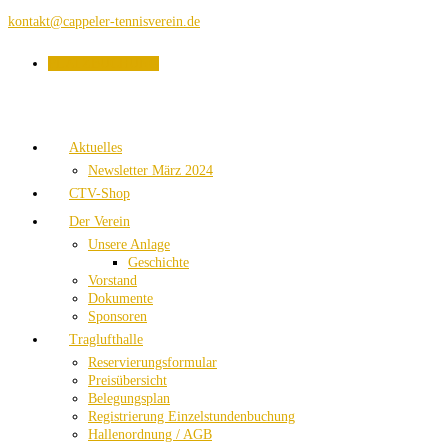
kontakt@cappeler-tennisverein.de
PLATZBUCHUNG
Aktuelles
Newsletter März 2024
CTV-Shop
Der Verein
Unsere Anlage
Geschichte
Vorstand
Dokumente
Sponsoren
Traglufthalle
Reservierungsformular
Preisübersicht
Belegungsplan
Registrierung Einzelstundenbuchung
Hallenordnung / AGB