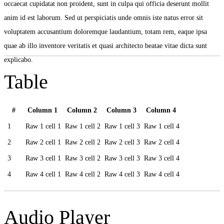
occaecat cupidatat non proident, sunt in culpa qui officia deserunt mollit
anim id est laborum. Sed ut perspiciatis unde omnis iste natus error sit
voluptatem accusantium doloremque laudantium, totam rem, eaque ipsa
quae ab illo inventore veritatis et quasi architecto beatae vitae dicta sunt
explicabo.
Table
#
Column 1
Column 2
Column 3
Column 4
1
Raw 1 cell 1
Raw 1 cell 2
Raw 1 cell 3
Raw 1 cell 4
2
Raw 2 cell 1
Raw 2 cell 2
Raw 2 cell 3
Raw 2 cell 4
3
Raw 3 cell 1
Raw 3 cell 2
Raw 3 cell 3
Raw 3 cell 4
4
Raw 4 cell 1
Raw 4 cell 2
Raw 4 cell 3
Raw 4 cell 4
Audio Player