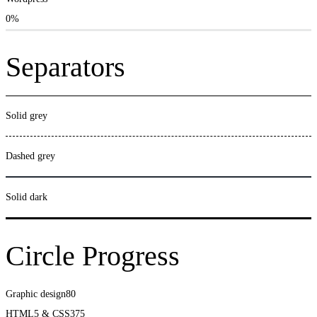
0%
Separators
Solid grey
Dashed grey
Solid dark
Circle Progress
Graphic design
80
HTML5 & CSS3
75