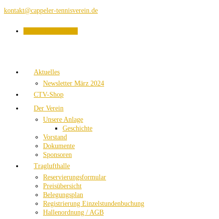
kontakt@cappeler-tennisverein.de
PLATZBUCHUNG
Aktuelles
Newsletter März 2024
CTV-Shop
Der Verein
Unsere Anlage
Geschichte
Vorstand
Dokumente
Sponsoren
Traglufthalle
Reservierungsformular
Preisübersicht
Belegungsplan
Registrierung Einzelstundenbuchung
Hallenordnung / AGB