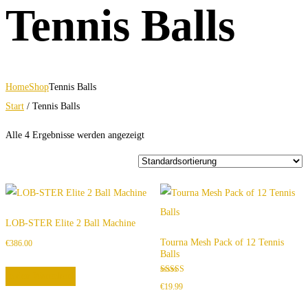
Tennis Balls
Home
Shop
Tennis Balls
Start
/ Tennis Balls
Alle 4 Ergebnisse werden angezeigt
LOB-STER Elite 2 Ball Machine
Tourna Mesh Pack of 12 Tennis
€
386.00
Balls
In den Warenkorb
Bewertet
€
19.99
mit
4.00
von 5