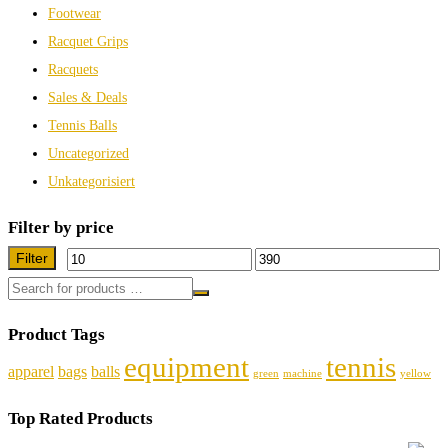
Footwear
Racquet Grips
Racquets
Sales & Deals
Tennis Balls
Uncategorized
Unkategorisiert
Filter by price
Filter
Min.
Max.
Preis
Preis
Product Tags
equipment
tennis
apparel
bags
balls
green
machine
yellow
Top Rated Products