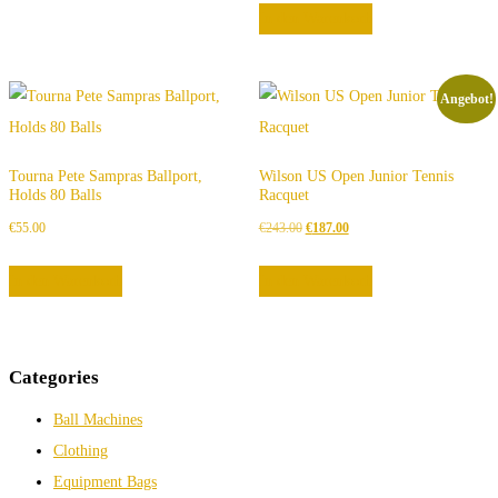
In den Warenkorb
Angebot!
Tourna Pete Sampras Ballport,
Wilson US Open Junior Tennis
Holds 80 Balls
Racquet
Ursprünglicher
Aktueller
€
55.00
€
243.00
€
187.00
Preis
Preis
In den Warenkorb
In den Warenkorb
war:
ist:
€243.00
€187.00.
Categories
Ball Machines
Clothing
Equipment Bags