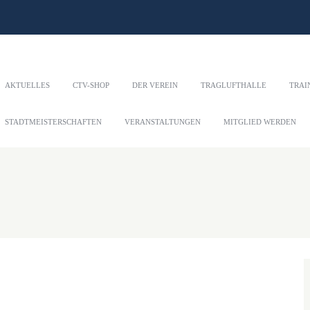
AKTUELLES
CTV-SHOP
DER VEREIN
TRAGLUFTHALLE
TRAI
STADTMEISTERSCHAFTEN
VERANSTALTUNGEN
MITGLIED WERDEN