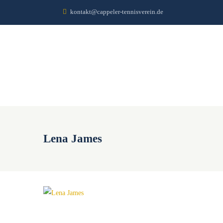
kontakt@cappeler-tennisverein.de
Lena James