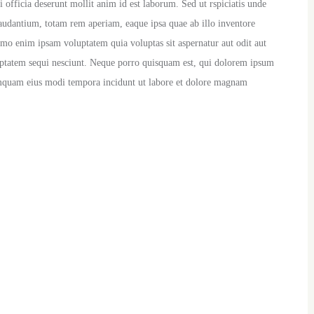
i officia deserunt mollit anim id est laborum. Sed ut rspiciatis unde
audantium, totam rem aperiam, eaque ipsa quae ab illo inventore
 Nemo enim ipsam voluptatem quia voluptas sit aspernatur aut odit aut
luptatem sequi nesciunt. Neque porro quisquam est, qui dolorem ipsum
 numquam eius modi tempora incidunt ut labore et dolore magnam