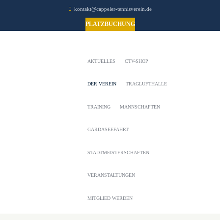
kontakt@cappeler-tennisverein.de
PLATZBUCHUNG
AKTUELLES
CTV-SHOP
DER VEREIN
TRAGLUFTHALLE
TRAINING
MANNSCHAFTEN
GARDASEEFAHRT
STADTMEISTERSCHAFTEN
VERANSTALTUNGEN
MITGLIED WERDEN